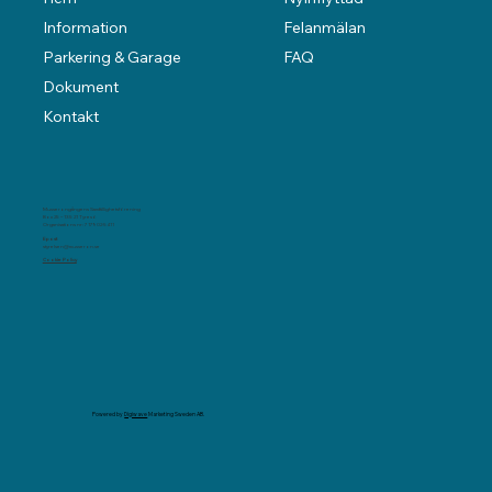
Felanmälan
Information
FAQ
Parkering & Garage
Dokument
Kontakt
Musserongångens Samfällighetsförening
Box 25 – 135 21 Tyresö
Organisations nr: 717902-5411
Epost
styrelsen@musseron.se
Cookie Policy
Powered by
Digiwave
Marketing Sweden AB.