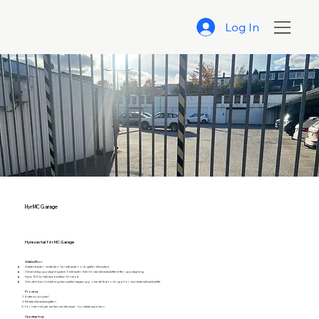
Log In
Hyr MC Garage
Hyresavtal för MC Garage
Avtalsvillkor:
Avtalet träder i kraft den 1:a i månaden och gäller tillsvidare
Ömsesidig uppsägningstid: 3 månader från första månadsskiftet efter uppsägning
Hyra: 150 kr/månad, betalas i förskott
Vid utebliven betalning kan avtalet sägas upp omedelbart och upphör vid nästa månadsskifte
Process:
Kvittera ut nyckel
Betala månadsavgiften
För internt byte mellan medlemmar – kontakta styrelsen
Uppsägning: