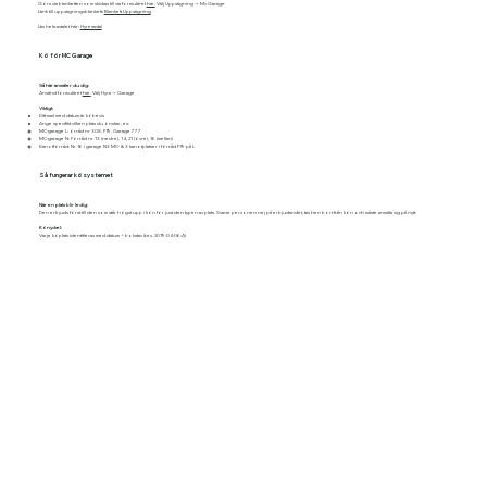
Görs via blanketten som skickas till via formuläret
här.
Välj Uppsägning -> Mc Garage
Länk till uppsägningsblankett:
Blankett Uppsägning
Läs hela avtalet här:
Hyresavtal
Kö för MC Garage
Så här anmäler du dig:
Använd formuläret
här.
Välj Hyra -> Garage
Viktigt:
Ditt mail med datum är köbevis
Ange specifikt vilken plats du önskar, ex:
MC-garage L: örråd nr 308, F19, Garage 777
MC-garage N: Förråd nr 13 (nedre), 14, 21 (övre), 16 (mellan)
Kanotförråd: Nr 16 i garage N3 MC- & 3 kanotplatser i förråd F19 på L
Så fungerar kösystemet
När en plats blir ledig:
Den erbjuds först till den som står högst upp i kön för just den typen av plats. Svarar personen nej på erbjudandet, tas hen bort från kön och måste anmäla sig på nytt.
Könyckel:
Varje köplats identifieras med datum + bokstav (t.ex. 2019-04-06:A)