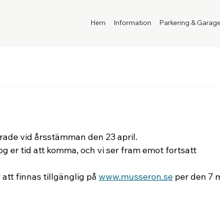
Hem
Information
Parkering & Garag
varade vid årsstämman den 23 april.
og er tid att komma, och vi ser fram emot fortsatt 
tt finnas tillgänglig på 
www.musseron.se
 per den 7 m