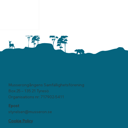
18 maj
Musserongångens Samfällighetsförening
Box 25 – 135 21 Tyresö
Organisations nr: 717902-5411
Epost
styrelsen@musseron.se
Cookie Policy