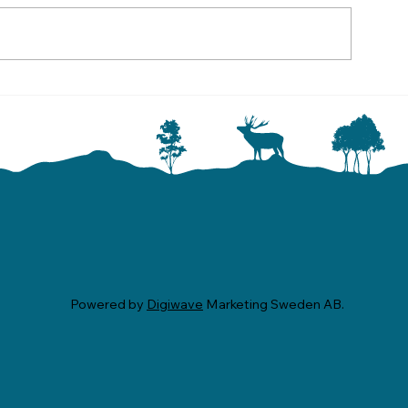
Strömavbrott 
Sommarhälsning från
styrelsen
Powered by
Digiwave
Marketing Sweden AB.